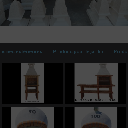
uisines extérieures
Produits pour le jardin
Produi